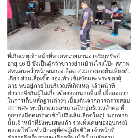
ที่เกิดเหตุเจ้าหน้าที่พบศพนายมานะ เจริญทรัพย์
อายุ 46 ปี ซึ่งเป็นผู้กว้าขวางย่านบ้านโรงโป๊ะ สภาพ
ศพนอนคว่ำหน้าจมกองเลือด สวมกางเกงยีนเพียงตัว
เดียว ส่วนเสื้อเชิ๊ต รองเท้า เข็มขัดและพระของผู้
ตาย พบอยู่ภายในบริเวณที่เกิดเหตุ เจ้าหน้าที่
ตำรวจจึงกันผู้ไม่เกี่ยวข้องออกนอกพื้นที่ เพื่อสะดวก
ในการเก็บหลักฐานต่างๆ เบื้องต้นจากการตรวจสอบ
สภาพศพ พบมีบาดแผลขนาดใหญ่บริเวณลำคอ ที่
ถูกของมีดคมปาดเข้าไปถึงเส้นเลือดใหญ่ นอกจาก
นั้นเจ้าหน้าที่ยังพบเศษแก้ว รวมทั้งเศษของอุปกรณ์
หลอดไฟไดซ์หมึกอยู่ที่ศพผู้เสียชีวิต เจ้าหน้าที่
ตำรวจจึงเก็บรายละเอียดที่พบไว้เป็นหลักฐาน