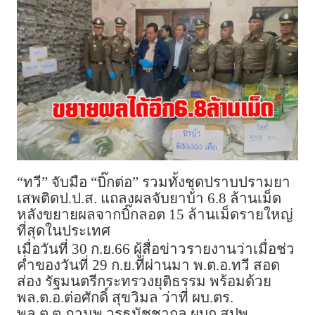
“ทวี” จับมือ “บิ๊กต่อ” รวมทั้งชุดปราบปรามยา
เสพติดป.ป.ส. แถลงผลจับยาบ้า 6.8 ล้านเม็ด
หลังขยายผลจากบิ๊กลอต 15 ล้านเม็ดรายใหญ่
ที่สุดในประเทศ
เมื่อวันที่ 30 ก.ย.66 ผู้สื่อข่าวรายงานว่าเมื่อช่ว
ค่ำของวันที่ 29 ก.ย.ที่ผ่านมา พ.ต.อ.ทวี สอด
ส่อง รัฐมนตรีกระทรวงยุติธรรม พร้อมด้วย
พล.ต.อ.ต่อศักดิ์ สุขวิมล ว่าที่ ผบ.ตร.
พล.ต.ต.ภานพ วรธนัชชากุล ผบก.สปพ.