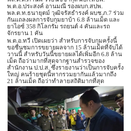
พ.ต.อ.ประสงค์ อานมณี รองผบก.สปพ.
พล.ต.ท.ธนายุตม์ วุฒิจรัสธำรงค์ ผบช.ภ.7 ร่วม
กันแถลงผลการจับกุมยาบ้า 6.8 ล้านเม็ด และ
ยาไอซ์ 358 กิโลกรัม รถยนต์ 4 คันและรถ
จักรยาน 1 คัน
พ.ต.อ.ทวี เปิดเผยว่า สำหรับการจับกุมครั้งนี้
ขอชื่นชมการขยายผลจาก 15 ล้านเม็ดที่จับได้
วานนี้ สำหรับวันนี้ขยายผลได้เพิ่มอีก 6.8 ล้าน
เม็ด ถือว่ามากที่สุดจากฐานสำรวจของ
สำนักงาน ป.ป.ส. ซึ่งรายงานว่าเป็นการจับครั้ง
ใหญ่ คนร้ายชุดนี้หากรวมยากันแล้วมากถึง
21 ล้านเม็ด ถือว่าทำลายสถิติมากที่สุด