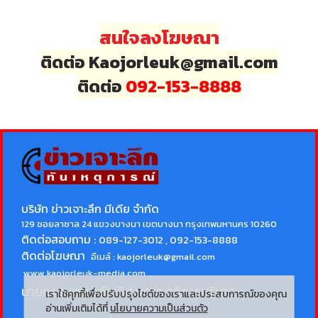
สนใจลงโฆษณา
ติดต่อ Kaojorleuk@gmail.com
ติดต่อ
092-153-8888
บริษัท ข่าวเจาะลึก มีเดีย จำกัด
129 ซอยลาซาล 24 แขวงบางนา เขตบางนา กรุงเทพมหานคร 10260
ติดต่อสอบถาม :
089-127-3012 , 092-153-8888
ติดต่อโฆษณา
อีเมล์ :
kaojorleuk@gmail.com
www.kaojorleuk-media.com
นายกรธนพล วิลัยเลิศ
บรรณาธิการบริหาร
เราใช้คุกกี้เพื่อปรับปรุงไซต์ของเราและประสบการณ์ของคุณ
อ่านเพิ่มเติมได้ที่
นโยบายความเป็นส่วนตัว