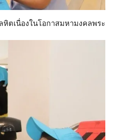
โลหิตเนื่องในโอกาสมหามงคล
พระ