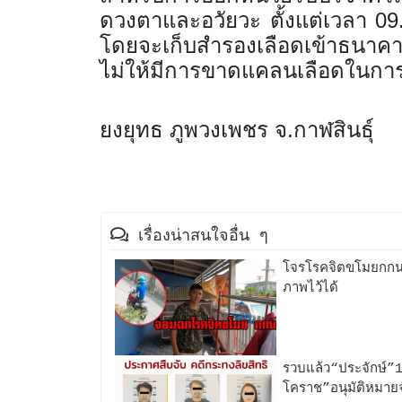
ดวงตาและอวัยวะ ตั้งแต่เวลา
09
โดยจะเก็บสำรองเลือดเข้
าธนาคารเ
ไม่ให้มีการขาดแคลนเลือดในการร
ยงยุทธ ภูพวงเพชร จ.กาฬสินธุ์
เรื่องน่าสนใจอื่น ๆ
โจรโรคจิตขโมยกกน.
ภาพไว้ได้
รวบแล้ว“ประจักษ์”1
โคราช”อนุมัติหมาย