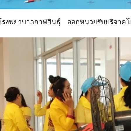
บโรงพยาบาลกาฬสินธุ์ ออกหน่วยรับบริจาค