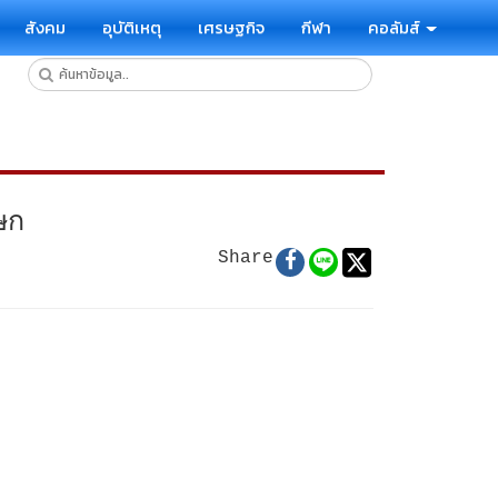
สังคม
อุบัติเหตุ
เศรษฐกิจ
กีฬา
คอลัมส์
ษก
Share