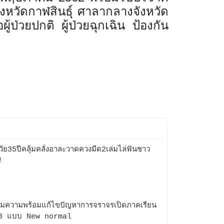
งหวัดกาฬสินธุ์ ศาลากลางจังหวัด
้ป่วยปกติ ผู้ป่วยฉุกเฉิน ป้องกัน
มวัย35ปีคลุ้มคลั่งอาละวาดควงมีด2เล่มไล่ฟันชาว
!
ยมความพร้อมแก้ไขปัญหาการจราจรเปิดภาคเรียน
63 แบบ New normal