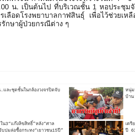
.00
น. เป็นต้นไป ที่บริเวณชั้น
1
หอประชุมจั
ลือดโรงพยาบาลกาฬสินธุ์ เพื่อไว้ช่วยเหลือผู
ักษาผู้ป่วยกรณีต่าง ๆ
และชุดชั้นในกล้องวงจรปิดจับ
หนุ่
บ้าน
ใน3“แก๊งลิขสิทธิ์”หลัง“ศาล
เตรี
จับปมล่อซื้อกระทง“เยาวชน15ปี”
ปี 