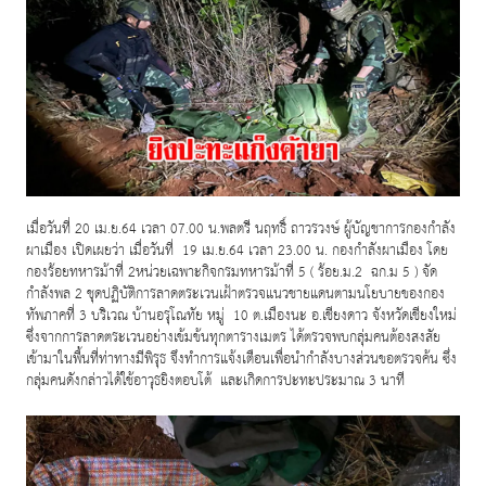
เมื่อวันที่
เม.ย.
เวลา
น.พลตรี นฤทธิ์ ถาวรวงษ์ ผู้บัญชาการกองกำลัง
20
64
07.00
ผาเมือง เปิดเผยว่า เมื่อวันที่
เม.ย.
เวลา
น. กองกำลังผาเมือง โดย
19
64
23.00
กองร้อยทหารม้าที่
หน่วยเฉพาะกิจกรมทหารม้าที่
ร้อย.ม.
ฉก.ม
จัด
2
5 (
2
5 )
กำลังพล
ชุดปฏิบัติการลาดตระเวนเฝ้าตรวจแนวชายแดนตามนโยบายของกอง
2
ทัพภาคที่
บริเวณ บ้านอรุโณทัย หมู่
ต.เมืองนะ อ.เชียงดาว จังหวัดเชียงใหม่
3
10
ซึ่งจากการลาดตระเวนอย่างเข้มข้นทุกตารางเมตร ได้ตรวจพบกลุ่มคนต้องสงสัย
เข้ามาในพื้นที่ท่าทางมีพิรุธ จึงทำการแจ้งเตือนเพื่อนำกำลังบางส่วนขอตรวจค้น ซึ่ง
กลุ่มคนดังกล่าวได้ใช้อาวุธยิงตอบโต้ และเกิดการปะทะประมาณ
นาที
3