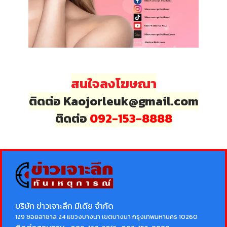
สนใจลงโฆษณา
ติดต่อ Kaojorleuk@gmail.com
ติดต่อ
092-153-8888
บริษัท ข่าวเจาะลึก มีเดีย จำกัด
129 ซอยลาซาล 24 แขวงบางนา เขตบางนา กรุงเทพมหานคร 10260