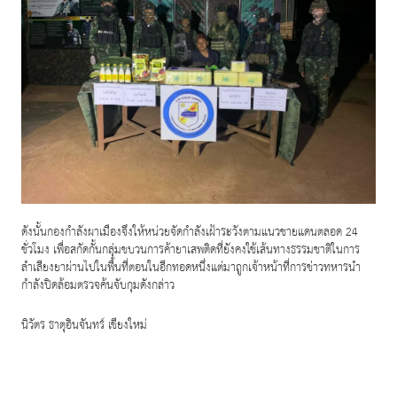
ดังนั้นกองกำลังผาเมืองจึงให้หน่วยจัดกำลังเฝ้าระวังตามแนวชายแดนตลอด
24
ชั่วโมง เพื่อสกัดกั้นกลุ่มขบวนการค้ายาเสพติดที่ยังคงใช้เส้นทางธรรมชาติในการ
ลำเลียงยาผ่านไปในพื้นที่ตอนในอีกทอดหนึ่งแต่มาถูกเจ้าหน้าที่การข่าวทหารนำ
กำลังปิดล้อมตรวจค้นจับกุมดังกล่าว
นิวัตร ธาตุอินจันทร์ เขียงใหม่