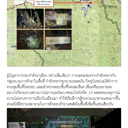
ผู้บัญชาการกองกำลังผาเมือง กล่าวเพิ่มเติมว่า การปะทะระหว่างกำลังทหารกับ
กลุ่มขบวนการค้ายาในพื้นที่ กำลังทหารทุกนายปลอดภัย ปัจจุบันหน่วยได้ทำการ
ควบคุมพื้นที่โดยรอบ และเข้าตรวจสอบพื้นที่โดยละเอียด เพื่อเตรียมขยายผล
อย่างไรก็ตามจากสถานการณ์การแพร่ระบาดของโรคโควิด -
ตลอดจนเหตุการณ์
19
ความไม่สงบทางการเมืองในเมียนมา ทำให้เริ่มมีการสู้รบตามแนวชายแดนมากขึ้น
ส่งผลให้มีความพยายามในการลักลอบค้ายาเสพติดในพื้นที่เพิ่มขึ้นเช่นเดียวกัน