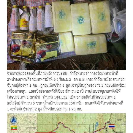
จากการตรวจสอบพื้นที่ภายหลังการปะทะ กำลังทหารจากกองร้อยทหารม้าที่
หน่วยเฉพาะกิจกรมทหารม้าที่
ร้อย.ม.
ฉก.ม
กองกำลังผาเมืองสามารถ
2
5 (
2
5 )
จับกุมผู้ต้องหา
คน
ลูกระเบิดขว้าง
ลูก
อาวุธปืนลูกซองยาว
กระบอกพร้อม
1
,
1
,
1
เครื่องกระสุน และเป้สะพายหลังสีเขียว จำนวน
เป้ ภายในบรรจุยาเสพติดให้
2
โทษประเภท
ยาบ้า) จำนวน
เม็ด ยาเสพติดให้โทษประเภท
1 (
144,132
1
เฮโรอีน) จำนวน
ขวด น้ำหนักประมาณ
กรัม ยาเสพติดให้โทษประเภทที่
(
5
150
ยาไอซ์) จำนวน
ถุง น้ำหนักประมาณ
กก.
1 (
2
1.95