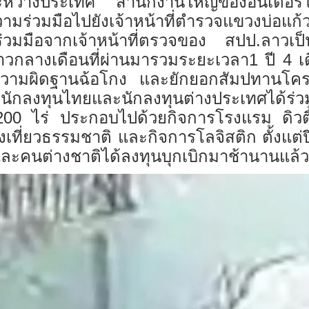
ว่างประเทศ สำนักงานใหญ่ของอินเตอร์โปล
ร่วมมือไปยังเจ้าหน้าที่ตำรวจแขวงบ่อแก้วแล
มือจากเจ้าหน้าที่ตรวจของ สปป.ลาวเป็นอย
วกลางเดือนที่ผ่านมารวมระยะเวลา1 ปี 4 เด
ความผิดฐานฉ้อโกง และยักยอกสัมปทานโค
ยนักลงทุนไทยและนักลงทุนต่างประเทศได้ร
1200 ไร่ ประกอบไปด้วยกิจการโรงแรม ดิวต
เที่ยวธรรมชาติ และกิจการโลจิสติก ตั้งแต่ปี
ะคนต่างชาติได้ลงทุนบุกเบิกมาช้านานแล้