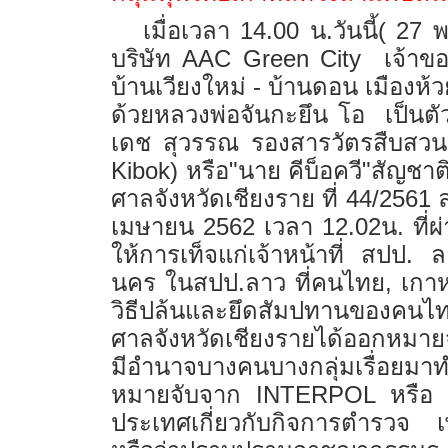
เมื่อเวลา 14.00 น.วันนี้( 27 พ
บริษัท
AAC Green City
เจ้าข
บ้านเวียงใหม่ - บ้านดอน เมืองห
ด้วยหลวงพ่อจันกะยึน โอ เป็นตัว
เดช สุวรรณ รองสารวัตรสืบสวนส
Kibok)
หรือ"นาย คีบ็อควี"สัญชาต
ศาลจังหวัดเชียงราย ที่ 44/2561 ล
เมษายน 2562 เวลา 12.02น. ที่ผ่
ให้การเท็จแก่เจ้าหน้าที่ สปป
นคร ในสปป.ลาว ที่คนไทย
,
เกา
วิธีปล้นและยึดสัมปทานของคนไท
ศาลจังหวัดเชียงรายได้ออกหมายจ
มีอำนาจบางคนบางกลุ่มเรื่อยม
หมายจับจาก
INTERPOL
หรือ
ประเทศเกี่ยวกับกิจการตำรวจ เพ