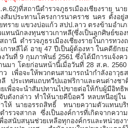
.ค.62)ที่สถานีตำรวจภูธรเมืองเชียงราย นายอ
องสัมประทานโครงการนาคราช นคร ตั้งอยู่
้วยทราย แขวงบ่อแก้ว สปป.ลาว ตรงข้ามอำเภ
แทนนักลงทุนชาวเกาหลี(ซึ่งเป็นลูกศิษย์ของท
ถานี ตำรวจภูธรเมืองเชียงรายในการทวงถามค
ิเกาหลีได้ อายุ 47 ปีเป็นผู้ต้องหา ในคดี
งวันที่ 9 กุมภาพันธ์ 2561 ซึ่งได้มีการแจ้งคว
านมา โดยก่อนหน้านี้เมื่อวันที่ 28 ส.ค. 25
. ลาว เพื่อจะให้พวกตนสามารถนำกำลังอาว
หลี ประเทศแถบทวีปแอฟริกาและคนต่างชาติไ
ยเพื่อจะนำสัมปทานไปขายต่อให้กับผู้มีอ
ับดังกล่าว ทำให้นายคีบ็อควี หลบหนีอยู่ใน
าทำให้ นายอรรถสิทธิ์ ทนายความตัวแทนบร
 ตำรวจสากล ซึ่งเป็นองค์การที่เกิดจากควา
ื่อสนับสนุนช่วยเหลือทุกองค์กรและหน่วยงา