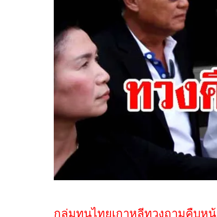
กลุ่มทุนไทยเกาหลีทวงถามคืบหน