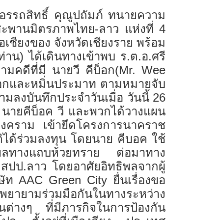
รรถสิทธิ์ คุณูปถัมภ์
ทนายความ
สะพานมิตรภาพไทย-ลาว แห่งที่ 4
อเชียงของ จังหวัดเชียงราย พร้อม
่าน) ได้เดินทางเข้าพบ ร.ต.อ.ศรี
ดีที่มี นายวี คีบ็อก(
Mr. Wee
ยักยอกและหมิ่นประมาท ตามหมายจับ
ามลงบันทึกประจำวันเมื่อ วันนี้ 26
60 นายคีบ็อค วี และพวกได้วางแผน
ุธสงคราม เข้ายึดโครงการนาคราช
ด้ร่วมลงทุน โดยนาย คีบอค ใช้
ิทธิพลทางแถบห้วยทราย ต่อมาทาง
 สปป.ลาว โดยอาศัยอิทธิพลจากผู้
ิษัท
AAC Green City
ยื่นเรื่องขอ
มพยายามร่วมมือกันในทางระหว่าง
นต่างๆ ที่มีภารกิจในการป้องกัน