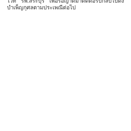
ไว้ที่ รพ.สระบุรี เพื่อรอญาติมาติดต่อรับกลับไปตั้ง
บำเพ็ญกุศลตามประเพณีต่อไป