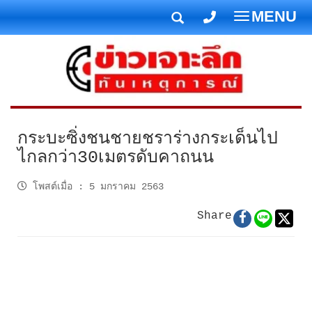
MENU
T
o
g
g
l
e
n
กระบะซิ่งชนชายชราร่างกระเด็นไป
a
ไกลกว่า30เมตรดับคาถนน
v
i
โพสต์เมื่อ
:
5 มกราคม 2563
g
Share
a
t
i
o
n