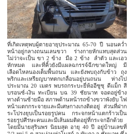
ที่เกิดเหตุพบผู้ตายอายุประมาณ 65-70 ปี นอนคว่ำ
หน้าอยู่กลางถนนเลนขวา ร่างกายหักแทบสุดส่วน
ไม่ว่าจะเป็น ขา 2 ข้าง มือ 2 ข้าง ลำตัว และเอว
หักหมด และที่คิ้วยังมีแผลฉกรรจ์ฉีกขาดใหญ่ มี
เลือดไหลนองเต็มพื้นถนน และยังพบถุงกับข้าว ถุง
พริกและเหรียญบาทตกเกลื่อนอยู่บนถนน ห่างไป
ประมาณ 20 เมตร พบรถกระบะยี่ห้ออีซูซุ ดีแม็ก สี
บรอนซ์-เงิน ทะเบียน บฉ 39 ชัยนาท จอดอยู่ข้าง
ทางด้านซ้ายมือ สภาพด้านหน้ารถข้างขวาพังยับ ไฟ
หน้าแตกกระจายและมีเศษกางเกงติดอยู่ ส่วนที่ฝาก
ระโปรงยุบเป็นรอยรูปคน กระจกหน้าแตกร้าวเป็น
รอยรูปศีรษะคนและมีเส้นผมติดอยู่ที่กระจกอีกด้วย
โดยมีนายสุรินพร นิยมสุด อายุ 40 ปี อยู่บ้านเลขที่
7/2 หมู่ 5 ต.สามง่ามห่าโบสถ์ อ.หันคา จ.ชัยนาท ซึ่ง