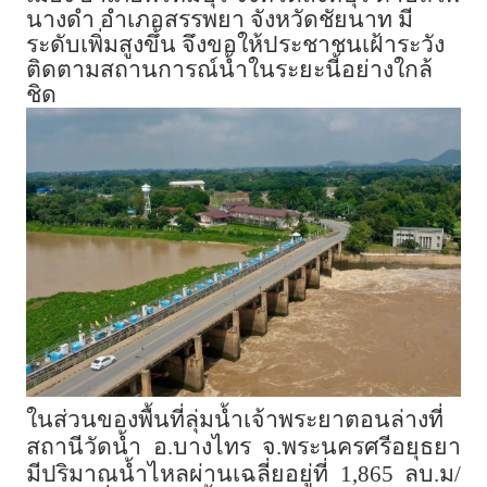
นางดำ อำเภอสรรพยา จังหวัดชัยนาท มี
ระดับเพิ่มสูงขึ้น จึงขอให้ประชาชนเฝ้าระวัง
ติดตามสถานการณ์น้ำในระยะนี้อย่างใกล้
ชิด
ในส่วนของพื้นที่ลุ่มน้ำเจ้าพระยาตอนล่างที่
สถานีวัดน้ำ อ.บางไทร จ.พระนครศรีอยุธยา
มีปริมาณน้ำไหลผ่านเฉลี่ยอยู่ที่ 1,865 ลบ.ม/