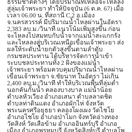
ธรรมชาติต่างๆ โดยปริมาณที่เหลือจะไหลลง
สู่ลุ่มเจ้าพระยา ทำให้ปัจจุบัน (6 ต.ค. 67) เมื่อ
เวลา 06.00 น. ที่สถานี
C.
2 อ.เมือง
จ.นครสวรรค์ มีปริมาณน้ำไหลผ่านในอัตรา
2,383 ลบ.ม./วินาที แนวโน้มเพิ่มสูงขึ้น ก่อน
จะไหลงไปสมทบกับน้ำจากแม่น้ำสะแกกรัง
และไหลลงสู่บริเวณเหนือเขื่อนเจ้าพระยา ส่ง
ผลให้ระดับน้ำยกตัวสูงขึ้นตามลำดับ
กรมชลประทาน ได้บริหารจัดการน้ำเข้า
ระบบชลประทานทั้ง 2 ฝั่งของแม่น้ำ
เจ้าพระยา พร้อมควบคุมปริมาณน้ำไหลผ่าน
เขื่อนเจ้าพระยา จ.ชัยนาท ในอัตรา ไม่เกิน
2,400 ลบ.ม./วินาที ทำให้บริเวณพื้นที่ลุ่มต่ำ
นอกคันกั้นน้ำ คลองบางบาล แม่น้ำน้อย
ตำบลหัวเวียง อำเภอเสนา ตำบลลาดชิด
ตำบลท่าดินแดง อำเภอผักไห่ จังหวัด
พระนครศรีอยุธยา คลองโผงเผง วัดไชโย
อำเภอไชโย อำเภอป่าโมก จังหวัดอ่างทอง
วัดสิงห์ วัดเสือข้าม อำเภออินทร์บุรี อำเภอ
เมือง อำเภอพรหมบุรี จังหวัดสิงห์บุรี ตำบลโพ