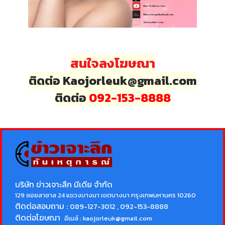
สนใจลงโฆษณา
ติดต่อ Kaojorleuk@gmail.com
ติดต่อ
092-153-8888
บริษัท ข่าวเจาะลึก มีเดีย จำกัด
129 ซอยลาซาล 24 แขวงบางนา เขตบางนา กรุงเทพมหานคร 10260
ติดต่อสอบถาม :
089-127-3012 , 092-153-8888
ติดต่อโฆษณา
อีเมล์ :
kaojorleuk@gmail.com