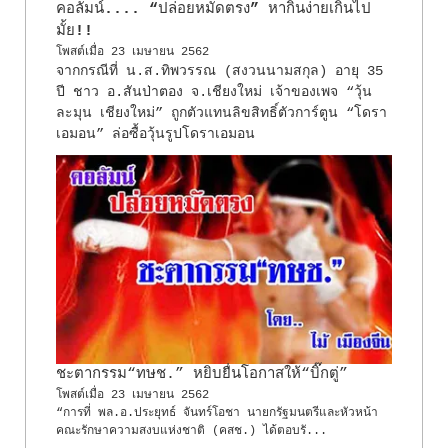
คอลัมน์.... “ปล่อยหมัดตรง” หากินง่ายเกินไป
มั้ย!!
โพสต์เมื่อ
23 เมษายน 2562
จากกรณีที่ น.ส.ทิพวรรณ (สงวนนามสกุล) อายุ 35
ปี ชาว อ.สันป่าตอง จ.เชียงใหม่ เจ้าของเพจ “วุ้น
ละมุน เชียงใหม่” ถูกตัวแทนลิขสิทธิ์ตัวการ์ตูน “โดรา
เอมอน” ล่อซื้อวุ้นรูปโดราเอมอน
ชะตากรรม“ทษช.” หยิบยื่นโอกาสให้“บิ๊กตู่”
โพสต์เมื่อ
23 เมษายน 2562
“การที่ พล.อ.ประยุทธ์ จันทร์โอชา นายกรัฐมนตรีและหัวหน้า
คณะรักษาความสงบแห่งชาติ (คสช.) ได้ตอบรั...