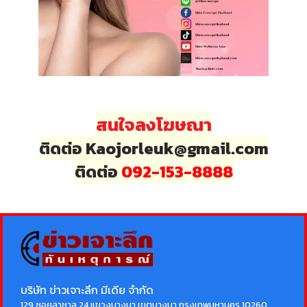
สนใจลงโฆษณา
ติดต่อ Kaojorleuk@gmail.com
ติดต่อ
092-153-8888
บริษัท ข่าวเจาะลึก มีเดีย จำกัด
129 ซอยลาซาล 24 แขวงบางนา เขตบางนา กรุงเทพมหานคร 10260