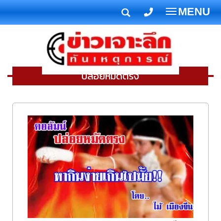
MENU
T
o
g
g
l
ปล่อยหมัดตรง
e
n
a
v
i
g
a
t
i
o
n