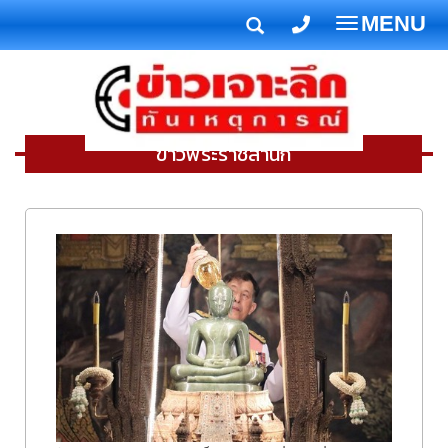
MENU
T
o
g
g
l
ข่าวพระราชสำนัก
e
n
a
v
i
g
a
t
i
o
n