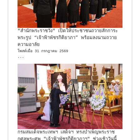
"สำนักพระราชวัง" เปิดให้ประชาชนถวายสักการะ
พระรูป “เจ้าฟ้าพัชรกิติยาภา” พร้อมลงนามถวาย
ความอาลัย
โพสต์เมื่อ
31 กรกฎาคม 2569
...
กรมสมเด็จพระเทพฯ เสด็จฯ ทรงบำเพ็ญพระราช
กุศลพระศพ "เจ้าฟ้าพัชรกิติยาภาฯ" ช่วงเช้าวันนี้