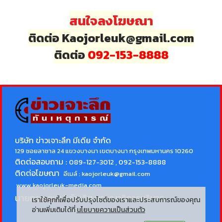
สนใจลงโฆษณา
ติดต่อ Kaojorleuk@gmail.com
ติดต่อ
092-153-8888
บริษัท ข่าวเจาะลึก มีเดีย จำกัด
129 ซอยลาซาล 24 แขวงบางนา เขตบางนา กรุงเทพมหานคร 10260
ติดต่อสอบถาม :
089-127-3012 , 092-153-8888
ติดต่อโฆษณา
อีเมล์ :
kaojorleuk@gmail.com
www.kaojorleuk-media.com
นายกรธนพล วิลัยเลิศ
บรรณาธิการบริหาร
เราใช้คุกกี้เพื่อปรับปรุงไซต์ของเราและประสบการณ์ของคุณ
อ่านเพิ่มเติมได้ที่
นโยบายความเป็นส่วนตัว