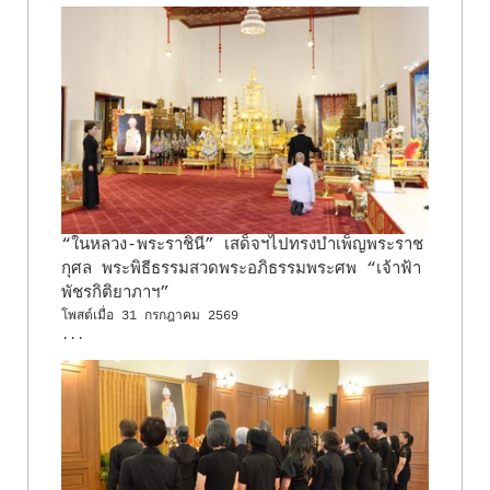
“ในหลวง-พระราชินี” เสด็จฯไปทรงบำเพ็ญพระราช
กุศล พระพิธีธรรมสวดพระอภิธรรมพระศพ “เจ้าฟ้า
พัชรกิติยาภาฯ”
โพสต์เมื่อ
31 กรกฎาคม 2569
...