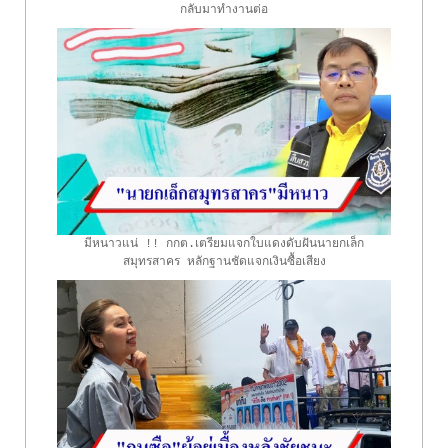
กลับมาทำงานต่อ
มีหนาวแน่ !! กกต.เตรียมแจกใบแดงดับฝันนายกเล็ก
สมุทรสาคร หลักฐานชัดแจกเงินซื้อเสียง