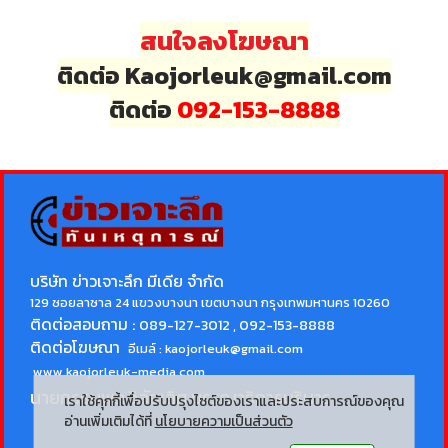
สนใจลงโฆษณา
ติดต่อ Kaojorleuk@gmail.com
ติดต่อ
092-153-8888
บริษัท ข่าวเจาะลึก มีเดีย จำกัด
129 ซอยลาซาล 24 แขวงบางนา เขตบางนา กรุงเทพมหานคร 10260
ติดต่อสอบถาม :
089-127-3012 , 092-153-8888
ติดต่อโฆษณา
อีเมล์ :
kaojorleuk@gmail.com
www.kaojorleuk-media.com
นายกรธนพล วิลัยเลิศ
บรรณาธิการบริหาร
เราใช้คุกกี้เพื่อปรับปรุงไซต์ของเราและประสบการณ์ของคุณ
อ่านเพิ่มเติมได้ที่
นโยบายความเป็นส่วนตัว