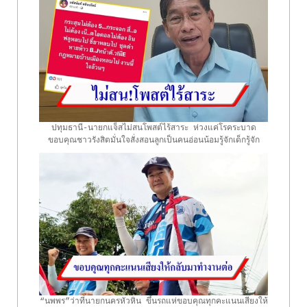
ปทุมธานี-นายกแจ็สไม่สนโพสต์ไร้สาระ ห่วงแค่โรคระบาด
ขอบคุณชาวรังสิตมั่นใจสั่งสอนลูกเป็นคนอ่อนน้อมรู้จักเด็กรู้จัก
ผู้ใหญ่
“นพพร”ว่าที่นายกนครหัวหิน ขึ้นรถแห่ขอบคุณทุกคะแนนเสียงให้