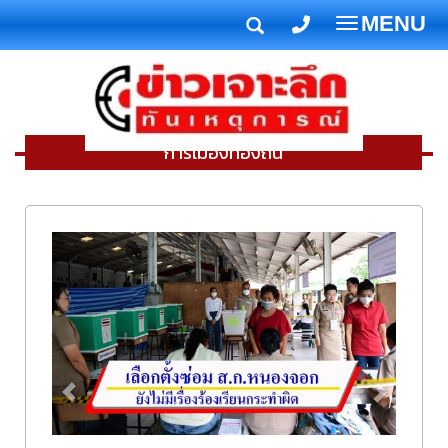
MENU
T
o
g
g
l
การเมืองท้องถิ่น
e
n
a
v
i
g
a
t
i
o
n