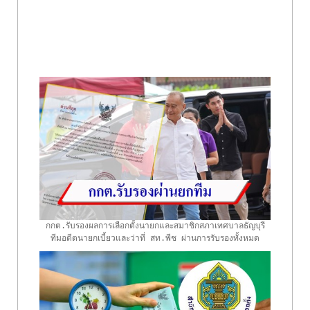
กกต.รับรองผลการเลือกตั้งนายกและสมาชิกสภาเทศบาลธัญบุรี
ทีมอดีตนายกเบี้ยวและว่าที่ สท.พีช ผ่านการรับรองทั้งหมด